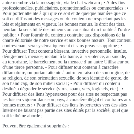
autre membre via la messagerie, via le chat webcam ; • A des fins
professionnelles, publicitaires, promotionnelles ou commerciales ; •
Pour porter atteinte à qui que ce soit et de quelque manière que ce
soit en diffusant des messages ou du contenu ne respectant pas les
lois et règlements en vigueur, les bonnes mœurs, le droit des tiers,
heurtant la sensibilité des mineurs ou constituant un trouble à l'ordre
public ; • Pour fournir du contenu contraire aux dispositions de la
charte éditoriale de notre service et aux bonnes mœurs. Tout contenu
contrevenant sera systématiquement et sans préavis supprimé ; •
Pour diffuser Tout contenu blessant, invective personnelle, insulte,
dénigrement, menace, incitant à la haine, à la violence, au suicide,
au terrorisme, le harcèlement ou la menace d’un autre Utilisateur ou
d’une tierce personne, • Pour diffuser tout contenu à caractère
diffamatoire, ou portant atteinte à autrui en raison de son origine, de
sa religion, de son orientation sexuelle, de son identité de genre, de
son handicap, de son milieu social ; • Pour diffuser du contenu
destiné à dégrader le service (virus, spam, vers, logiciels, etc.) ; •
Pour diffuser des liens hypertextes pour des sites ne respectant pas
les lois en vigueur dans son pays, à caractère illégal et contraires aux
bonnes mœurs ; • Pour diffuser des liens hypertextes vers des sites
Internet ne faisant pas partie des sites édités par la société, quel que
soit le thème abordé ;
Peuvent être également supprimés :