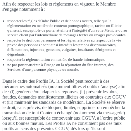
Afin de respecter les lois et règlements en vigueur, le Membre
s'engage notamment à :
respecter les règles d'Ordre Public et de bonnes mœurs, telle que la
réglementation en matière de contenu pornographique, raciste ou illicite
qui serait susceptible de porter atteinte à l'intégrité d'un autre Membre ou au
service client par l'intermédiaire de messages textes ou images provocantes.
respecter le droit des personnes et les règles relatives au respect de la vie
privée des personnes : sont ainsi interdits les propos discriminatoires,
diffamatoires, injurieux, grossiers, vulgaires, insultants, dénigrants et
dégradants.
respecter la réglementation en matière de fraude informatique.
ne pas porter atteinte à l'image ou la réputation du Site internet, des
Services, d'une personne physique ou morale.
Dans le cadre des Profils IA, la Société peut recourir à des
mécanismes automatisés (notamment filtres et outils d’analyse) afin
de : (i) générer et/ou adapter les réponses, (ii) prévenir les abus,
fraudes, demandes manifestement illicites ou contraires aux CGUV,
et (iii) maintenir les standards de modération. La Société se réserve
le droit, sans préavis, de bloquer, limiter, supprimer ou empêcher la
transmission de tout Contenu échangé (notamment via messagerie)
lorsqu’il est susceptible de contrevenir aux CGUV, à l’ordre public
ou aux bonnes mœurs. Les Profils IA ne constituent pas des faux
profils au sens des présentes CGUV, dès lors qu’ils sont